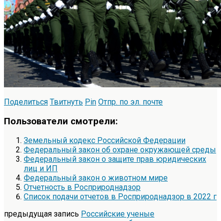
Поделиться
Твитнуть
Pin
Отпр. по эл. почте
Пользователи смотрели:
Земельный кодекс Российской Федерации
Федеральный закон об охране окружающей среды
Федеральный закон о защите прав юридических
лиц и ИП
Федеральный закон о животном мире
Отчетность в Росприроднадзор
Список подачи отчетов в Росприроднадзор в 2022 г
предыдущая запись
Российские ученые