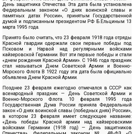
День защитника Отечества. Эта дата была установлена
Федеральным законом «О днях воинской славы и
памятных датах России», принятым Государственной
думой и подписанным президентом РФ Б.Ельциным 13
марта 1995 года.
Принято было считать, что 23 февраля 1918 года отряды
Красной гвардии одержали свои первые победы под
Псковом и Нарвой над регулярными войсками
кайзеровской Германии. Вот эти первые победы и стали
«днем рождения Красной Армии». С 1946 года праздник
стал называться Днем Советской Армии и Военно-
Морского Флота В 1922 году эта дата была официально
объявлена Днем Красной Армии.
Позднее 23 февраля ежегодно отмечался в СССР как
всенародный праздник — День Советской Армии и
Военно-Морского Флота. 10 февраля 1995 года
Государственная Дума России приняла Федеральный
закон «О днях воинской славы (победных днях) России»,
в котором 23 февраля имеет следующее название:
«День победы Красной армии над кайзеровскими
войсками Германии (1918 год) — День защитников
Отечества». Федеральным законом № 48-ФЗ «О