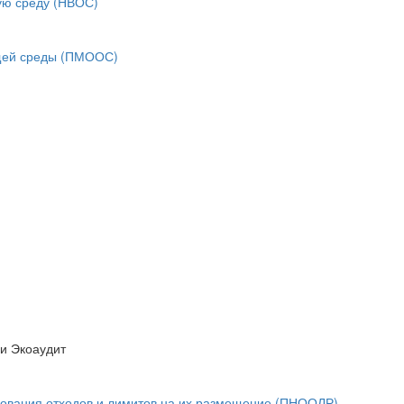
ую среду (НВОС)
ющей среды (ПМООС)
ии Экоаудит
зования отходов и лимитов на их размещение (ПНООЛР)