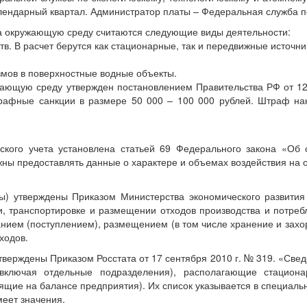
алендарный квартал. Администратор платы – Федеральная служба п
а окружающую среду считаются следующие виды деятельности:
. В расчет берутся как стационарные, так и передвижные источни
змов в поверхностные водные объекты.
жающую среду утвержден постановлением Правительства РФ от 12 
трафные санкции в размере 50 000 – 100 000 рублей. Штраф на
ческого учета установлена статьей 69 Федерального закона «О
ны предоставлять данные о характере и объемах воздействия на
ы) утверждены Приказом Министерства экономического развития
и, транспортировке и размещении отходов производства и потре
нием (поступлением), размещением (в том числе хранение и захо
ходов.
утверждены Приказом Росстата от 17 сентября 2010 г. № 319. «Св
включая отдельные подразделения), располагающие стацион
ящие на балансе предприятия). Их список указывается в специал
меет значения.