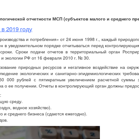
ологической отчетности МСП (субъектов малого и среднего пр
в 2019 году
производства и потребления» от 24 июня 1998 г., каждый природоп
ен в уведомительном порядке отчитываться перед контролирующим
сроки. Сроки подачи отчетов в территориальный орган Роспри
 экологии РФ от 16 февраля 2010 г. № 30.
ьзование природных ресурсов и негативное воздействие на окр
людение экологических и санитарно-эпидемиологических требов
0 000 рублей с пятикратным увеличением расчетной суммы з
ра о ее получении. Отчеты в контролирующий орган должны предо
:
ющую среду.
здух, водное хозяйство).
о и среднего бизнеса (сдаются ежегодно).
дов.