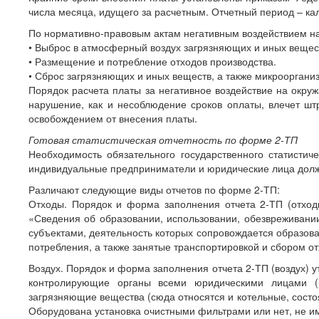
числа месяца, идущего за расчетным. Отчетный период – к
По нормативно-правовым актам негативным воздействием н
• Выброс в атмосферный воздух загрязняющих и иных веществ
• Размещение и потребление отходов производства.
• Сброс загрязняющих и иных веществ, а также микрооргани
Порядок расчета платы за негативное воздействие на окру
нарушение, как и несоблюдение сроков оплаты, влечет ш
освобождением от внесения платы.
Готовая статистическая отчетность по форме 2-ТП
Необходимость обязательного государственного статисти
индивидуальные предприниматели и юридические лица долж
Различают следующие виды отчетов по форме 2-ТП:
Отходы. Порядок и форма заполнения отчета 2-ТП (отход
«Сведения об образовании, использовании, обезвреживани
субъектами, деятельность которых сопровождается образова
потребления, а также занятые транспортировкой и сбором от
Воздух. Порядок и форма заполнения отчета 2-ТП (воздух) 
контролирующие органы всеми юридическими лицами (
загрязняющие вещества (сюда относятся и котельные, состо
Оборудована установка очистными фильтрами или нет, не и