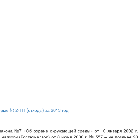
ме № 2-ТП (отходы) за 2013 год
 закона №7 «Об охране окружающей среды» от 10 января 2002 г.
надзору (Ростехнадзор) от 8 июня 2006 г. № 557 – не позднее 20