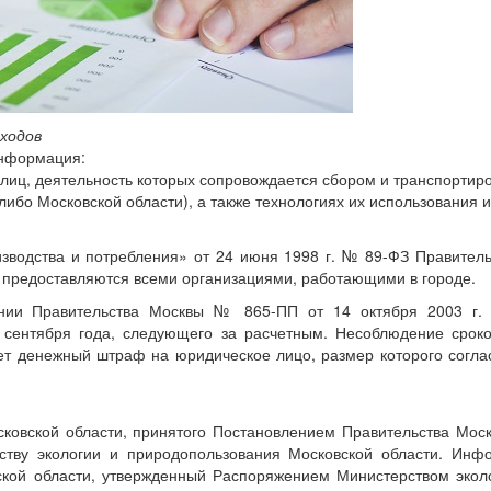
тходов
информация:
лиц, деятельность которых сопровождается сбором и транспортиро
либо Московской области), а также технологиях их использования 
зводства и потребления» от 24 июня 1998 г. № 89-ФЗ Правительс
» предоставляются всеми организациями, работающими в городе.
ении Правительства Москвы № 865-ПП от 14 октября 2003 г. 
сентября года, следующего за расчетным. Несоблюдение сроко
ет денежный штраф на юридическое лицо, размер которого соглас
ковской области, принятого Постановлением Правительства Моско
рству экологии и природопользования Московской области. Ин
ской области, утвержденный Распоряжением Министерством экол