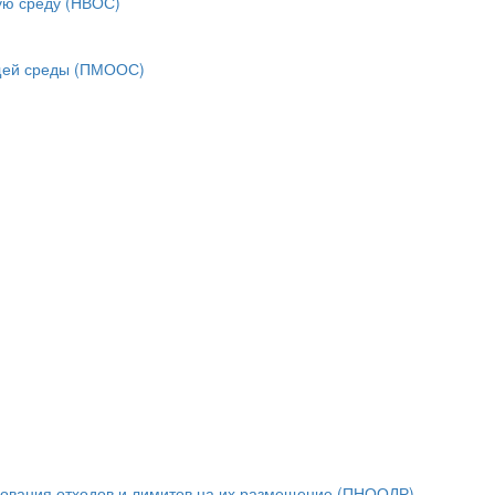
ую среду (НВОС)
ющей среды (ПМООС)
зования отходов и лимитов на их размещение (ПНООЛР)