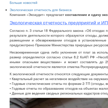
Больше новостей
Экологическая отчетность для бизнеса
Компания «Экоаудит» предлагает
составление и сдачу эк
Экологическая отчетность предприятий и ИП 
Согласно п. 3 статьи 18 Федерального закона «Об отходах 
результате деятельности которого образуются отходы, долж
размещении и обезвреживании отходов в установленные 
предусмотрено Приказом Министерства природных ресурсов и
Несвоевременная сдача либо уклонение от плат за испол
размер определяется согласно статьи 8.2 КоАП РФ «Несоб
иными опасными веществами» и может составлять до 25
экологической отчетности является отметка Росприроднадзо
К экологической отчетности относятся следующие документы
• Квартальный расчет за негативное воздействие на окружа
• Годовые статистические отчеты по формам 2-ТП (отходы, во
• Годовые отчеты по образованию отходов на объектах малог
• Данные для ведения сводных региональных кадастров отхо