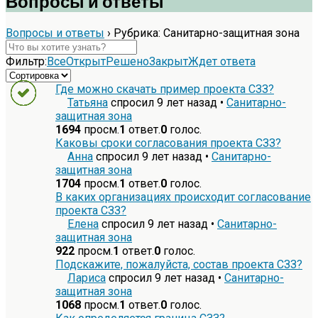
Вопросы и ответы
Вопросы и ответы
›
Рубрика: Санитарно-защитная зона
Фильтр:
Все
Открыт
Решено
Закрыт
Ждет ответа
Где можно скачать пример проекта СЗЗ?
Татьяна
спросил 9 лет назад
•
Санитарно-
защитная зона
1694
просм.
1
ответ.
0
голос.
Каковы сроки согласования проекта СЗЗ?
Анна
спросил 9 лет назад
•
Санитарно-
защитная зона
1704
просм.
1
ответ.
0
голос.
В каких организациях происходит согласование
проекта СЗЗ?
Елена
спросил 9 лет назад
•
Санитарно-
защитная зона
922
просм.
1
ответ.
0
голос.
Подскажите, пожалуйста, состав проекта СЗЗ?
Лариса
спросил 9 лет назад
•
Санитарно-
защитная зона
1068
просм.
1
ответ.
0
голос.