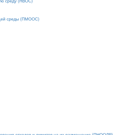
ую среду (НВОС)
ющей среды (ПМООС)
зования отходов и лимитов на их размещение (ПНООЛР)