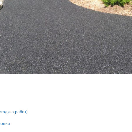
етодика работ)
ления