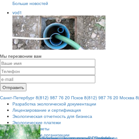
Больше новостей
vod1
Мы перезвоним вам
Санкт-Петербург
8(812) 987 76 20
Псков
8(812) 987 76 20
Москва
8(
Разработка экологической документации
Лицензирование и сертификация
Экологическая отчетность для бизнеса
Экологические платежи
Вопросы и ответы
Экологические организации
ологическое сопровождение предприятия
Сертификация продукции
Лицензирование скважин
Подробнее
Подробнее
Подробнее