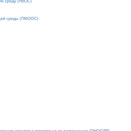
ую среду (НВОС)
ющей среды (ПМООС)
зования отходов и лимитов на их размещение (ПНООЛР)