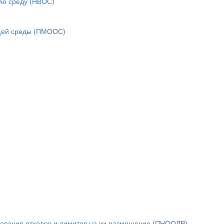
ую среду (НВОС)
ющей среды (ПМООС)
зования отходов и лимитов на их размещение (ПНООЛР)