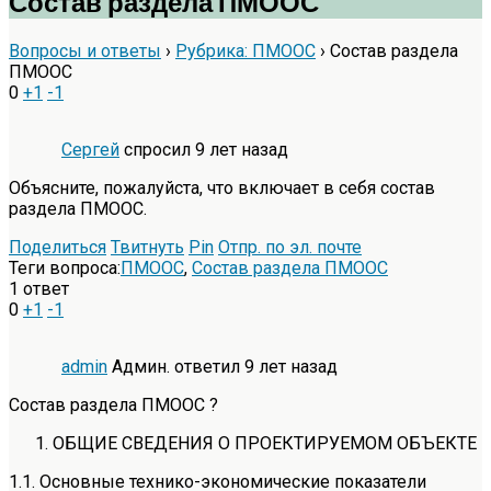
Состав раздела ПМООС
Вопросы и ответы
›
Рубрика: ПМООС
›
Состав раздела
ПМООС
0
+1
-1
Сергей
спросил 9 лет назад
Объясните, пожалуйста, что включает в себя состав
раздела ПМООС.
Поделиться
Твитнуть
Pin
Отпр. по эл. почте
Теги вопроса:
ПМООС
,
Состав раздела ПМООС
1 ответ
0
+1
-1
admin
Админ.
ответил 9 лет назад
Состав раздела ПМООС ?
ОБЩИЕ СВЕДЕНИЯ О ПРОЕКТИРУЕМОМ ОБЪЕКТЕ
1.1. Основные технико-экономические показатели