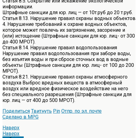
Статья 8.5. Сокрытие или искажение экологической
информации.
Штрафные санкции для юр. лиц — от 10т.руб до 20 т.руб.
Статья 8.13. Нарушение правил охраны водных объектов
4. Нарушение требований к охране водных объектов,
которое может повлечь их загрязнение, засорение и
(или) истощение (Штрафные санкции для юр. лиц- от 300
до 400 MPOT).
Статья 8.14. Нарушение правил водопользования
Нарушение правил водопользования при заборе воды,
без изъятия воды и при сбросе сточных вод в водные
объекты (Штрафные санкции для юр. лиц- от 100 до 200
MPOT).
Статья 8.21. Нарушение правил охраны атмосферного
воздуха Выброс вредных веществ в атмосферный
воздух или вредное физическое воздействие на него
без специального разрешения (Штрафные санкции для
юр. лиц — от 400 до 500 MPOT).
Поделиться
Твитнуть
Pin
Отпр. по эл. почте
Сделано в MPG
Наверх
Наверх