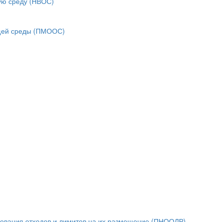
ую среду (НВОС)
ющей среды (ПМООС)
зования отходов и лимитов на их размещение (ПНООЛР)