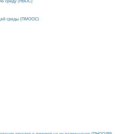
ую среду (НВОС)
ющей среды (ПМООС)
зования отходов и лимитов на их размещение (ПНООЛР)