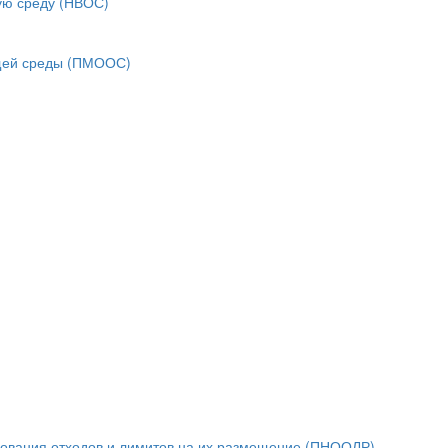
ую среду (НВОС)
ющей среды (ПМООС)
зования отходов и лимитов на их размещение (ПНООЛР)