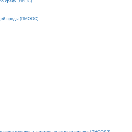
ую среду (НВОС)
ющей среды (ПМООС)
зования отходов и лимитов на их размещение (ПНООЛР)