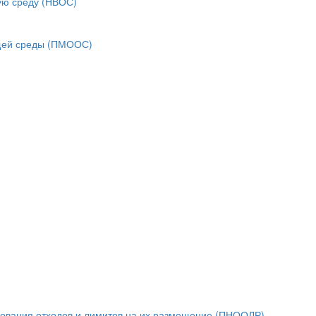
ую среду (НВОС)
ющей среды (ПМООС)
зования отходов и лимитов на их размещение (ПНООЛР)